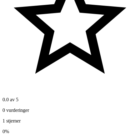
0.0
av 5
0
vurderinger
1
stjerner
0
%