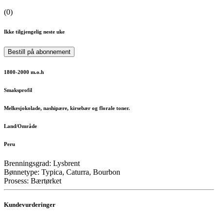
(
0
)
Ikke tilgjengelig neste uke
Bestill på abonnement
1800-2000 m.o.h
Smaksprofil
Melkesjokolade, nashipære, kirsebær og florale toner.
Land/Område
Peru
Brenningsgrad: Lysbrent
Bønnetype: Typica, Caturra, Bourbon
Prosess: Bærtørket
Kundevurderinger