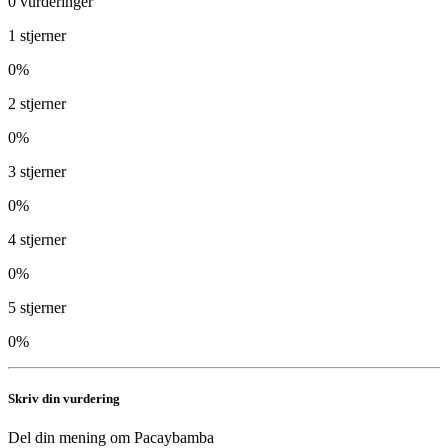
0
vurderinger
1
stjerner
0
%
2
stjerner
0
%
3
stjerner
0
%
4
stjerner
0
%
5
stjerner
0
%
Skriv din vurdering
Del din mening om
Pacaybamba