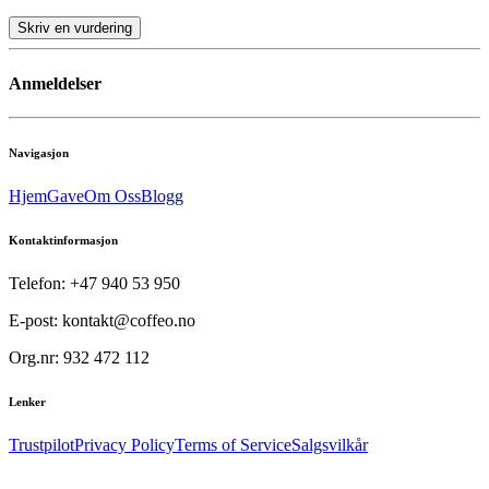
Skriv en vurdering
Anmeldelser
Navigasjon
Hjem
Gave
Om Oss
Blogg
Kontaktinformasjon
Telefon: +47 940 53 950
E-post: kontakt@coffeo.no
Org.nr: 932 472 112
Lenker
Trustpilot
Privacy Policy
Terms of Service
Salgsvilkår