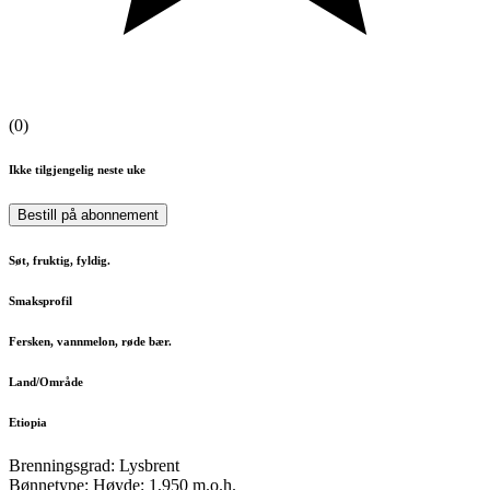
(
0
)
Ikke tilgjengelig neste uke
Bestill på abonnement
Søt, fruktig, fyldig.
Smaksprofil
Fersken, vannmelon, røde bær.
Land/Område
Etiopia
Brenningsgrad: Lysbrent
Bønnetype: Høyde: 1,950 m.o.h.