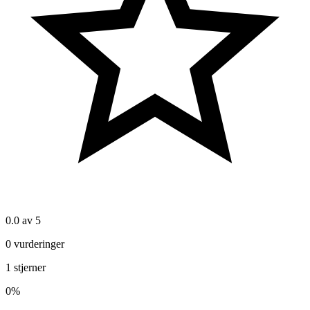
0.0
av 5
0
vurderinger
1
stjerner
0
%