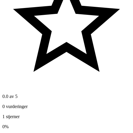
0.0
av 5
0
vurderinger
1
stjerner
0
%