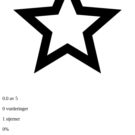
0.0
av 5
0
vurderinger
1
stjerner
0
%