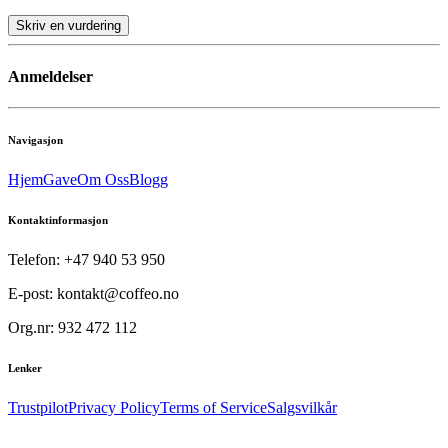
Skriv en vurdering
Anmeldelser
Navigasjon
Hjem
Gave
Om Oss
Blogg
Kontaktinformasjon
Telefon: +47 940 53 950
E-post: kontakt@coffeo.no
Org.nr: 932 472 112
Lenker
Trustpilot
Privacy Policy
Terms of Service
Salgsvilkår