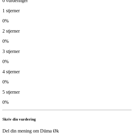
0
vurderinger
1
stjerner
0
%
2
stjerner
0
%
3
stjerner
0
%
4
stjerner
0
%
5
stjerner
0
%
Skriv din vurdering
Del din mening om
Diima Øk